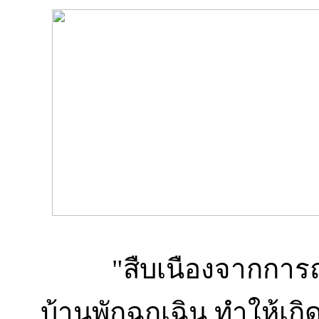
"สืบเนืองจากการถมสร
บ้านพักฉุกเฉิน ทำให้เกิ